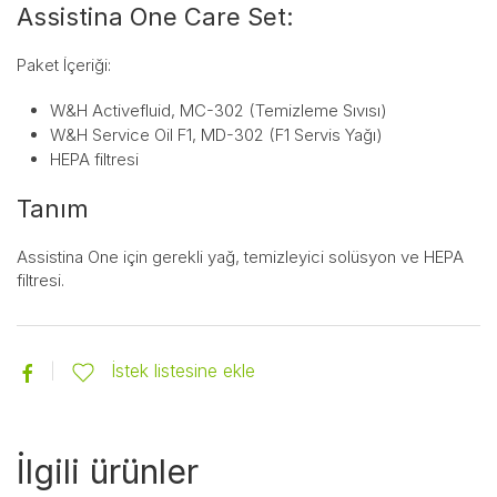
Assistina One Care Set:
Paket İçeriği:
W&H Activefluid, MC-302 (Temizleme Sıvısı)
W&H Service Oil F1, MD-302 (F1 Servis Yağı)
HEPA filtresi
Tanım
Assistina One için gerekli yağ, temizleyici solüsyon ve HEPA
filtresi.
İstek listesine ekle
İlgili ürünler